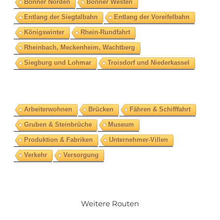
Bonner Norden
Bonner Westen
Entlang der Siegtalbahn
Entlang der Voreifelbahn
Königswinter
Rhein-Rundfahrt
Rheinbach, Meckenheim, Wachtberg
Siegburg und Lohmar
Troisdorf und Niederkassel
Arbeiterwohnen
Brücken
Fähren & Schifffahrt
Gruben & Steinbrüche
Museum
Produktion & Fabriken
Unternehmer-Villen
Verkehr
Versorgung
Weitere Routen