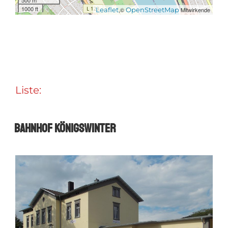
500 m
1000 ft
Leaflet
,©
OpenStreetMap
Mitwirkende
Liste:
Bahnhof Königswinter