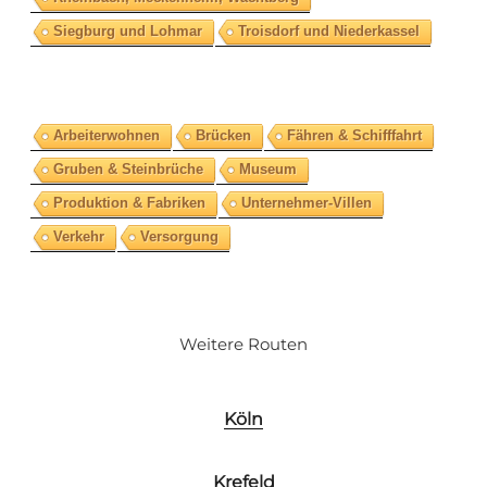
Siegburg und Lohmar
Troisdorf und Niederkassel
Arbeiterwohnen
Brücken
Fähren & Schifffahrt
Gruben & Steinbrüche
Museum
Produktion & Fabriken
Unternehmer-Villen
Verkehr
Versorgung
Weitere Routen
Köln
Krefeld