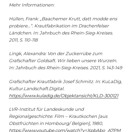
Mehr Informationen:
Hüllen, Frank: „Baachemer Krutt, datt modde ens
probiere…“. Krautfabrikation im Drachenfelser
Ländchen. In: Jahrbuch des Rhein-Sieg-Kreises.
2011, S. 110-118
Lingk, Alexandra: Von der Zuckerrübe zum
Grafschafter Goldsaft. Wir lieben unsere Wurzeln.
In: Jahrbuch des Rhein-Sieg-Kreises. 2021, S. 143-149
Grafschafter Krautfabrik Josef Schmitz. In: KuLaDig,
Kultur.Landschaft.Digital.
https://www.kuladig.de/Objektansicht/KLD-300121
LVR-Institut für Landeskunde und
Regionalgeschichte: Film –
Krautkochen [aus
Obstfrüchten in Hombourg/ Belgien], 1980,
https://www.youtube.com/watch?v=XpbAbo_A7PM