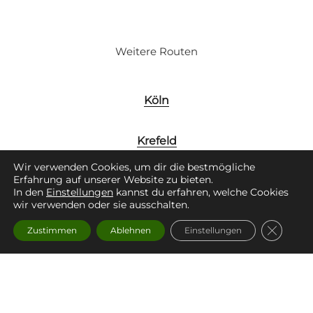
Weitere Routen
Köln
Krefeld
Wir verwenden Cookies, um dir die bestmögliche
Erfahrung auf unserer Website zu bieten.
Leverkusen
In den
Einstellungen
kannst du erfahren, welche Cookies
wir verwenden oder sie ausschalten.
Neuss
GDPR Co
Zustimmen
Ablehnen
Einstellungen