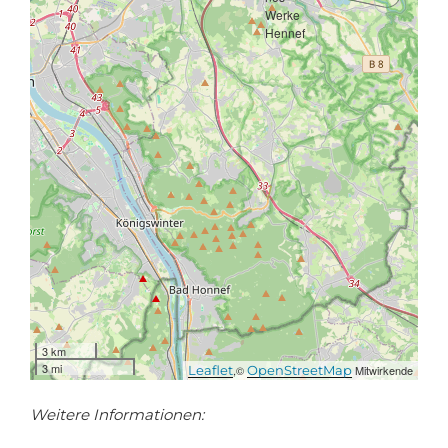
3 km
3 mi
Leaflet
,©
OpenStreetMap
Mitwirkende
Weitere Informationen: