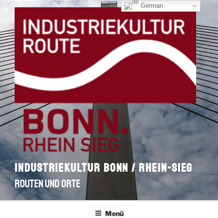
Zum
German
Inhalt
springen
INDUSTRIEKULTUR BONN / RHEIN-SIEG
ROUTEN UND ORTE
Menü